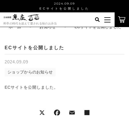
2024.09.09
ECサイトを公開しました
キーワード検索
料亭の時代を超えて愛される味のお弁当
ログイン / 会員登録
ホーム
お知らせ
ECサイトを公開しました
すべて
お気に入り
ECサイトを公開しました
こだわり検索
レトルト、あつあつ丼
2024.09.09
魚庄について
親カテゴリ
ショップからのお知らせ
近江牛ステーキ
お知らせ
ECサイトを公開しました。
和食店向け 仕込み済み煮物
子カテゴリ
ショッピングガイド
その他の料理
価格帯
ブログ
～