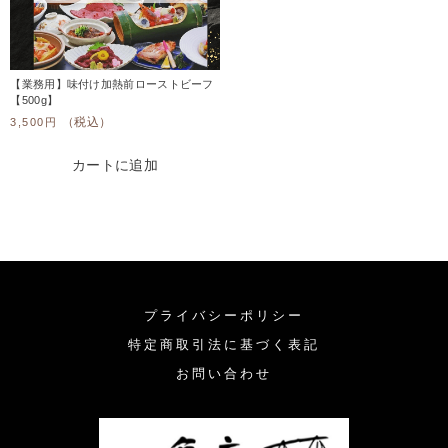
レトルト、あつあつ丼
その他
在庫あり
セール
【業務用】味付け加熱前ローストビーフ
近江牛ステーキ
【500g】
（税込）
3,500
円
並び順
和食店向け 仕込み済み煮物
カートに追加
その他の料理
プライバシーポリシー
特定商取引法に基づく表記
お問い合わせ