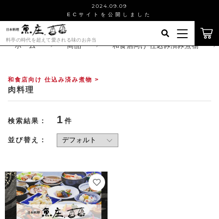
2024.09.09
ECサイトを公開しました
キーワード検索
料亭の時代を超えて愛される味のお弁当
ログイン / 会員登録
ホーム
商品
和食店向け 仕込み済み煮物
すべて
お気に入り
和食店向け 仕込み済み煮物 >
肉料理
こだわり検索
レトルト、あつあつ丼
魚庄について
親カテゴリ
1
検索結果：
件
近江牛ステーキ
お知らせ
並び替え：
和食店向け 仕込み済み煮物
子カテゴリ
ショッピングガイド
その他の料理
価格帯
ブログ
～